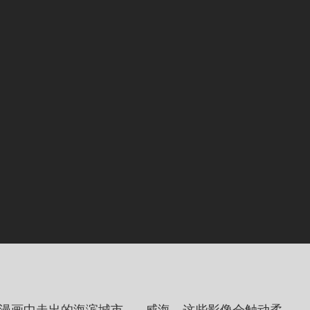
骏漫画中走出的海滨城市——威海。这些影像会触动柔