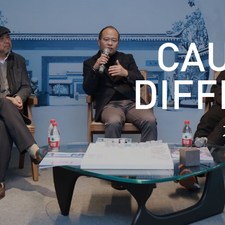
CA
DIF