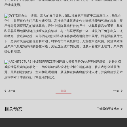
厅继续使用。
为了实现自由、连续、高大的展厅效果，团队将展览空间置于二层及以上，悬吊在
空中，首层仅作为门厅和交通空间。高技派的建筑表皮作为建筑功能和气质的表象：展
厅部分是两层通高的玻璃幕墙，设计上消隐幕墙杆件的尺寸，让其显得晶莹通透；基座
和天花采用包覆错缝拼接哑光复合铝板，与上部展厅浑然一体。建筑的三角形出入口泛
出微光，营造神秘感，内部的电动扶梯和楼梯将参观者引向空中展厅。而悬浮的展厅之
下，是供市民活动的花园和水池，时常有市民聚集休憩，儿童在水边玩耍。简洁精致而
且未来气息建筑静静的卧在河边，见证这座城市的发展，也展示着这片土地对于未来的
雄心和期望。
ARCHITECTURE MASTERPRIZE美国建筑大师奖前身为AAP美国建筑奖，是最具权
威的世界级建筑奖项之一，为全球建筑和设计行业树立新的标杆。旨在表彰全球最优
秀、最具创意的建筑、室内和景观项目，展现和宣传杰出的设计人才，并突出建筑艺术
及科学对于丰富我们日常生活的意义。
返回
上一篇
下一篇
相关动态
了解我们更多动态