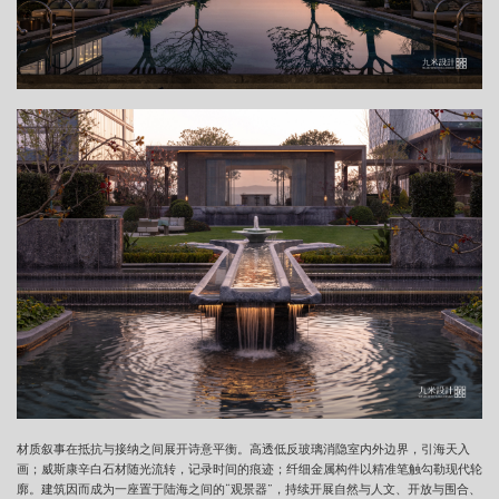
材质叙事在抵抗与接纳之间展开诗意平衡。高透低反玻璃消隐室内外边界，引海天入
画；威斯康辛白石材随光流转，记录时间的痕迹；纤细金属构件以精准笔触勾勒现代轮
廓。建筑因而成为一座置于陆海之间的“观景器”，持续开展自然与人文、开放与围合、