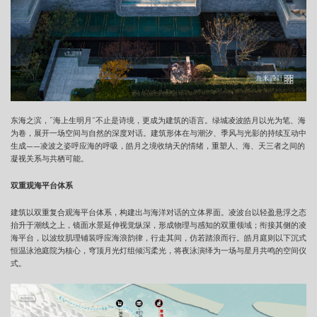
东海之滨，“海上生明月”不止是诗境，更成为建筑的语言。绿城凌波皓月以光为笔、海
为卷，展开一场空间与自然的深度对话。建筑形体在与潮汐、季风与光影的持续互动中
生成——凌波之姿呼应海的呼吸，皓月之境收纳天的情绪，重塑人、海、天三者之间的
凝视关系与共栖可能。
双重观海平台体系
建筑以双重复合观海平台体系，构建出与海洋对话的立体界面。凌波台以轻盈悬浮之态
抬升于潮线之上，镜面水景延伸视觉纵深，形成物理与感知的双重领域；衔接其侧的凌
海平台，以波纹肌理铺装呼应海浪韵律，行走其间，仿若踏浪而行。皓月庭则以下沉式
恒温泳池庭院为核心，穹顶月光灯组倾泻柔光，将夜泳演绎为一场与星月共鸣的空间仪
式。