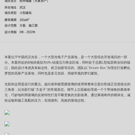
项目业主
杭州城建（大家房产）
所在地址
武汉
项目类型
小型建筑
2
建筑规模
2056M
设计范围
方案、施工图
设计周期
0年 - 2022年
本案位于中国武汉光谷，一个大型光电子产业基地，是一个大型综合开发项目的一部
分。本案所处的B地块规划为VR+动漫活力商业区域，同时处于总图L型低层商业街的端
口，因此设计考虑具有标志性、前卫创新等目的。团队以“Dream Box”为理念打造孵化
梦想的高新产业基地，同时也是多元包容、突破常规的梦幻建筑。
光影的运用是设计的重点。超白玻和镀黑膜玻璃的使用将整体立面分割成正负形嵌合的
三角形，以光影打破“方盒子”的常规形态。细节上立面被处理成一个个带倾角的幕墙单
元，巧妙地利用玻璃的反射特性打造不断变换的光影效果。通过幕墙构件的模块化，减
轻运输和施工装配的压力，实现便利、高效的落地过程。