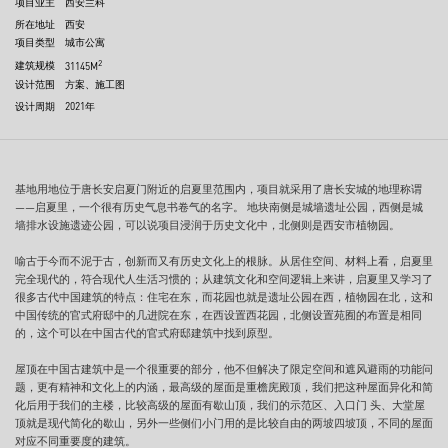
项目业主
西安兰科
所在地址
西安
项目类型
城市公寓
2
建筑规模
31145M
设计范围
方案、施工图
设计周期
2021年
基地用地位于唐⻓安启夏⻔附近的启夏里范围内，项目就采用了唐⻓安城的地理称谓
——启夏里，一个很有历史气息书卷气的名字。 地块南侧是城墙遗址公园，⻄侧是城
墙排水设施遗迹公园，可以说项目浸润于历史文化中，北侧则是⻄安市植物园。
喻古于今而不泥于古，创新而又有历史文化上的根脉。从居住空间、材料上看，启夏里
完全现代的，符合现代人生活习惯的；从建筑文化和空间逻辑上来讲，启夏里又学习了
很多古代中国建筑的特点：住宅在东，而花园也就是遗址公园在⻄，植物园在北，这和
中国传统的官式府邸中的几进院在东，在⻄设置⻄花园，北侧设置苑囿的布置是相同
的，这个可以在中国古代的官式府邸建筑中找到原型。
屋顶在中国古建筑中是一个很重要的部分，他不但解决了限定空间和遮⻛避雨的功能问
题，更有精神和文化上的内涵，最高级的屋面是重檐庑殿顶，我们把这种屋面异化和简
化后用于我们的主楼，比较高级的屋面有歇山顶，我们的示范区、入口⻔ 头、大堂屋
顶就是现代简化的歇山，另外一些侧们小⻔用的是比较自由的两坡四坡顶，不同的屋面
对应不同重要度的建筑。