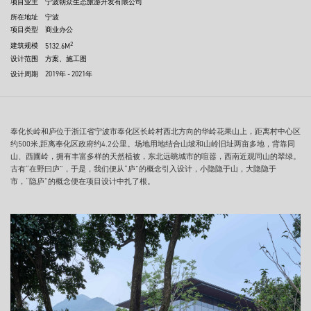
项目业主
宁波朝众生态旅游开发有限公司
所在地址
宁波
项目类型
商业办公
2
建筑规模
5132.6M
设计范围
方案、施工图
设计周期
2019年 - 2021年
奉化长岭和庐位于浙江省宁波市奉化区长岭村西北方向的华岭花果山上，距离村中心区
约500米,距离奉化区政府约4.2公里。场地用地结合山坡和山岭旧址两亩多地，背靠同
山、西圃岭，拥有丰富多样的天然植被，东北远眺城市的喧嚣，西南近观同山的翠绿。
古有“在野曰庐”，于是，我们便从“庐”的概念引入设计，小隐隐于山，大隐隐于
市，“隐庐”的概念便在项目设计中扎了根。