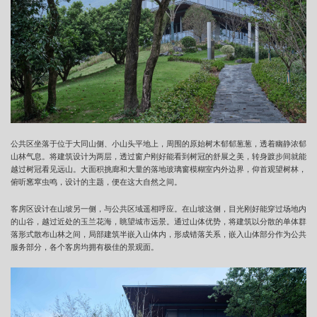
公共区坐落于位于大同山侧、小山头平地上，周围的原始树木郁郁葱葱，透着幽静浓郁
山林气息。将建筑设计为两层，透过窗户刚好能看到树冠的舒展之美，转身踱步间就能
越过树冠看见远山。大面积挑廊和大量的落地玻璃窗模糊室内外边界，仰首观望树林，
俯听窸窣虫鸣，设计的主题，便在这大自然之间。
客房区设计在山坡另一侧，与公共区域遥相呼应。在山坡这侧，目光刚好能穿过场地内
的山谷，越过近处的玉兰花海，眺望城市远景。通过山体优势，将建筑以分散的单体群
落形式散布山林之间，局部建筑半嵌入山体内，形成错落关系，嵌入山体部分作为公共
服务部分，各个客房均拥有极佳的景观面。