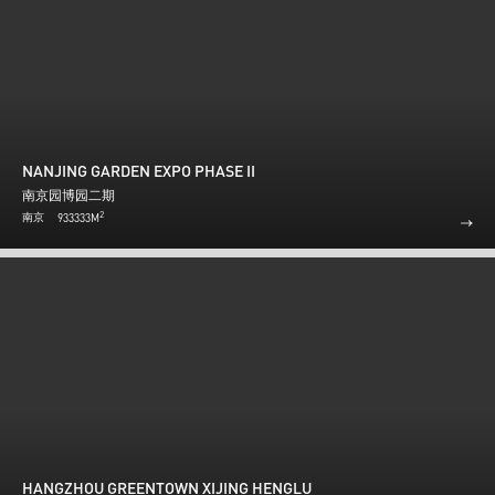
NANJING GARDEN EXPO PHASE II
南京园博园二期
2
南京
933333M
HANGZHOU GREENTOWN XIJING HENGLU